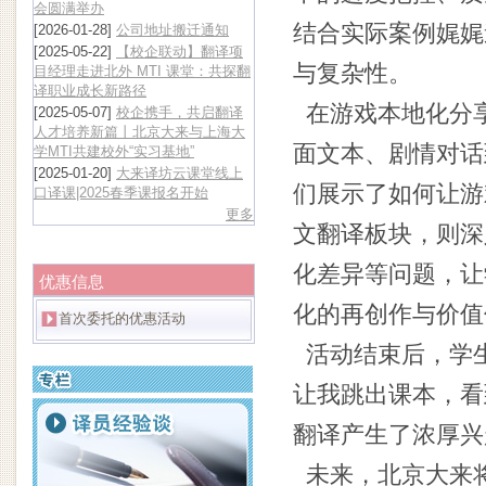
会圆满举办
结合实际案例娓娓
[2026-01-28]
公司地址搬迁通知
[2025-05-22]
【校企联动】翻译项
与复杂性。
目经理走进北外 MTI 课堂：共探翻
译职业成长新路径
在游戏本地化分
[2025-05-07]
校企携手，共启翻译
人才培养新篇丨北京大来与上海大
面文本、剧情对话
学MTI共建校外“实习基地”
[2025-01-20]
大来译坊云课堂线上
们展示了如何让游
口译课|2025春季课报名开始
更多
文翻译板块，则深
化差异等问题，让
优惠信息
化的再创作与价值
首次委托的优惠活动
活动结束后，学生
让我跳出课本，看
翻译产生了浓厚兴
未来，北京大来