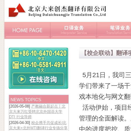
【校企联动】翻译项
5月21日，我司
学们带来了一场干
戏本地化与网文翻
NEWS TOPICS
活动伊始，项目
[2026-05-08]
产教融合新起点丨北
京大来万红受聘北京外国语大学
DTI 行业导师
管理的全面解读。
[2026-04-30]
校企携手共促成长|北
中的进度把控、质
京大来×北外MTI翻译行业专场分享